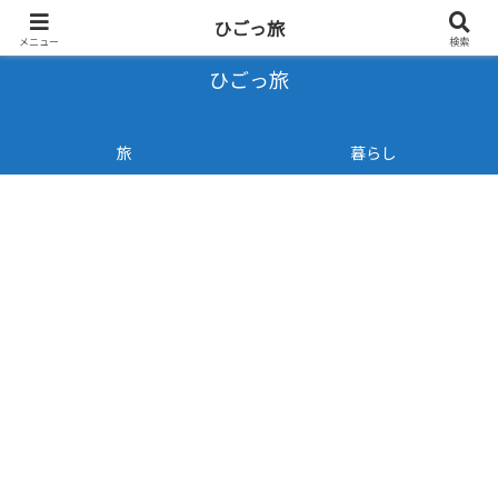
- 旅と暮らしのブログ -
ひごっ旅
メニュー
検索
ひごっ旅
旅
暮らし