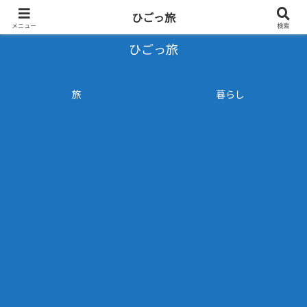
- 旅と暮らしのブログ -
ひごっ旅
メニュー
検索
ひごっ旅
旅
暮らし