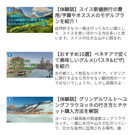
旅行を楽しめたら最高ですよね。「ハー
フフェアカード」などのパス利用に加
【体験談】スイス新婚旅行の費
旅
え、さらに「グッドモーニン...
用/予算やオススメのモデルプラ
ンを紹介！
自然好きなら一度は行ってみたい国とし
て、スイスを思い浮かべる方は多いと思
います。スイスの壮大な山々に囲まれな
がら過ごす時間は、憧れですよね！なか
なか行けない国ですし、新婚旅行でスイ
ス観光を検討されている方もいるのでは
【おすすめ10選】ベネチアで安く
旅
ないでしょうか？しかし物...
て美味しいグルメ(パスタ&ピザ)
を紹介
水の都として有名なベネチア。イタリア
に旅行するなら欠かせない観光地の一つ
ではないでしょうか。しかし迷路のよう
に広がる水路に所狭しと様々なお店が並
んでいて「どこでご飯を食べよう？」と
迷っている方も多いと思います。こんに
【体験談】グリンデルワルト～ユ
旅
ちは。今までにベネチアを...
ングフラウヨッホの行き方とチケ
ット購入方法を解説
ヨーロッパ最高峰の鉄道駅ユングフラウ
ヨッホ。一面に氷河や山々が広がってい
て、壮大な自然に圧倒される場所。誰も
が一度は行ってみたい場所なのではない