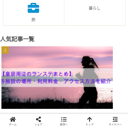
暮らし
旅
人気記事一覧
【2025年】皇居ランにオススメなランステを19
施設より厳選！安さ・アクセス・温泉/銭湯有無
ホーム
シェア
目次へ
トップ
サイドバー