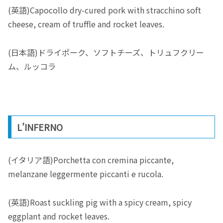
(英語)Capocollo dry-cured pork with stracchino soft
cheese, cream of truffle and rocket leaves.
(日本語)ドライポーク、ソフトチーズ、トリュフクリー
ム、ルッコラ
L’INFERNO
(イタリア語)Porchetta con cremina piccante,
melanzane leggermente piccanti e rucola.
(英語)Roast suckling pig with a spicy cream, spicy
eggplant and rocket leaves.