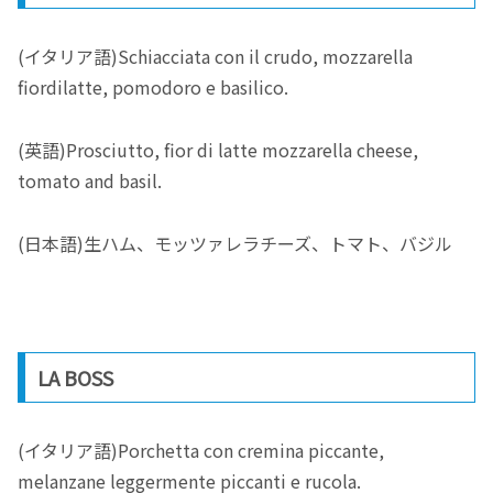
(イタリア語)Schiacciata con il crudo, mozzarella
fiordilatte, pomodoro e basilico.
(英語)Prosciutto, fior di latte mozzarella cheese,
tomato and basil.
(日本語)生ハム、モッツァレラチーズ、トマト、バジル
LA BOSS
(イタリア語)Porchetta con cremina piccante,
melanzane leggermente piccanti e rucola.