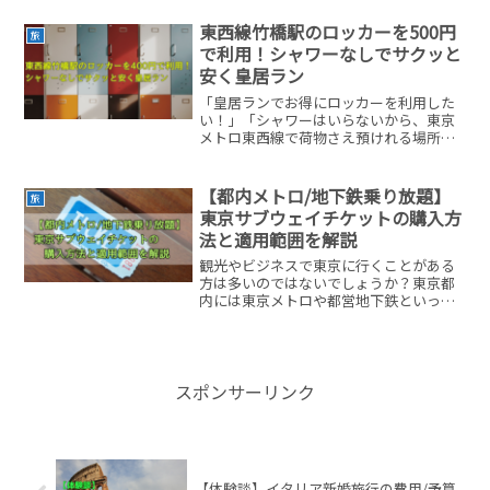
でしょうか？しかし海外ということもあ
り情報はすべて英語なので「アクセス方
東西線竹橋駅のロッカーを500円
旅
法を調べるのが難しい」と...
で利用！シャワーなしでサクッと
安く皇居ラン
「皇居ランでお得にロッカーを利用した
い！」「シャワーはいらないから、東京
メトロ東西線で荷物さえ預けれる場所は
どこ？」このように考えている方もいる
と思います。こんにちは。11月のハーフ
マラソンに向け、練習中のヒゴです。こ
【都内メトロ/地下鉄乗り放題】
旅
の記事では、東京メトロ...
東京サブウェイチケットの購入方
法と適用範囲を解説
観光やビジネスで東京に行くことがある
方は多いのではないでしょうか？東京都
内には東京メトロや都営地下鉄といった
便利な交通網が張り巡らされているの
で、うまく使いこなすことで、どこへで
もアクセスすることができます。しかし1
日に何度も交通機関を乗り...
スポンサーリンク
【体験談】イタリア新婚旅行の費用/予算