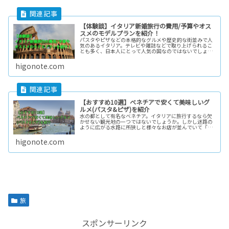
【体験談】イタリア新婚旅行の費用/予算やオス
スメのモデルプランを紹介！
パスタやピザなどの本格的なグルメや歴史的な街並みで人
気のあるイタリア。テレビや雑誌などで取り上げられるこ
とも多く、日本人にとって人気の国なのではないでしょう
か？私は新婚旅行でイタリアを訪問しましたが、実際に旅
行したらどれぐらい費用がかかるの...
higonote.com
【おすすめ10選】ベネチアで安くて美味しいグ
ルメ(パスタ&ピザ)を紹介
水の都として有名なベネチア。イタリアに旅行するなら欠
かせない観光地の一つではないでしょうか。しかし迷路の
ように広がる水路に所狭しと様々なお店が並んでいて「ど
こでご飯を食べよう？」と迷っている方も多いと思いま
す。こんにちは。今までにベネチアを...
higonote.com
旅
スポンサーリンク