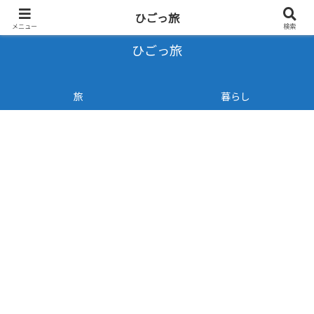
- 旅と暮らしのブログ -
ひごっ旅
メニュー
検索
ひごっ旅
旅
暮らし