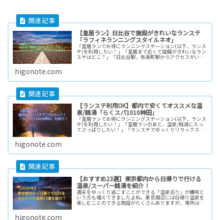
【皇居ラン】日比谷で施設がきれいなランステ
「ラフィネランニングスタイルネオ」
「皇居ランでお得にランニングステーション(以下、ランス
テ)を利用したい！」「皇居まで近くて設備がきれいなラン
ステはどこ？」「日比谷駅、有楽町駅からアクセスがいい
ランステはどこ？」このように考えている方もいると思い
ます。こんにちは。1月のハー...
higonote.com
【ランステ利用OK】都内で安くてオススメな温
泉/銭湯「らくスパ1010神田」
「皇居ランでお得にランニングステーション(以下、ランス
テ)を利用したい！」「皇居ランのあと、温泉/銭湯に入っ
てさっぱりしたい！」「ランステでゆっくりリラックスし
て過ごしたい！」このように考えている方は多いと思いま
す。こんにちは。ハーフマラソ...
higonote.com
【おすすめ23選】東京都内から日帰りで行ける
温泉/スーパー銭湯を紹介！
週末をゆっくり過ごすことができる「温泉巡り」が趣味と
いう方も増えてきましたよね。東京周辺には日帰り温泉を
楽しむことのできる施設がたくさんありますが、場所はど
こなのか？公共交通機関でアクセスしやすいのか？利用料
金はどれぐらいなのか？自分で調査...
higonote.com