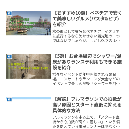
のように考えている方もいると思いま
す。こんにちは。フルハーフマラソンに
向け、練習中のヒゴですこの記事では、
【おすすめ10選】ベネチアで安く
旅
東京メトロ半蔵門線ユーザー...
て美味しいグルメ(パスタ&ピザ)
を紹介
水の都として有名なベネチア。イタリア
に旅行するなら欠かせない観光地の一つ
ではないでしょうか。しかし迷路のよう
に広がる水路に所狭しと様々なお店が並
んでいて「どこでご飯を食べよう？」と
迷っている方も多いと思います。こんに
【5選】お台場周辺でシャワー/温
旅
ちは。今までにベネチアを...
泉がありランステ利用もできる施
設を紹介
様々なイベントが年中開催されるお台
場。コンサートやランニング大会などの
イベントで楽しんだ後「シャワーを浴び
て帰りたい」と考えている方も多いので
はないでしょうか？こんにちは。お台場
で開催されたマラソン大会後にシャワー
【解説】フルマラソンで心拍数が
旅
施設を探しまくったヒゴです...
高い原因とスタート直後に抑える
具体的な方法
フルマラソンを走る上で、「スタート直
後から心拍数が高くて苦しい」という悩
みを抱えている市民ランナーは少なくあ