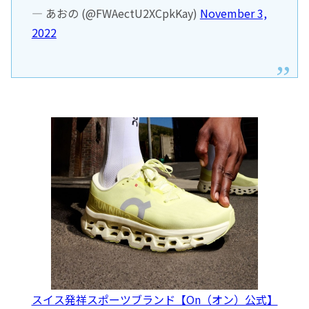
— あおの (@FWAectU2XCpkKay)
November 3,
2022
スイス発祥スポーツブランド【On（オン）公式】