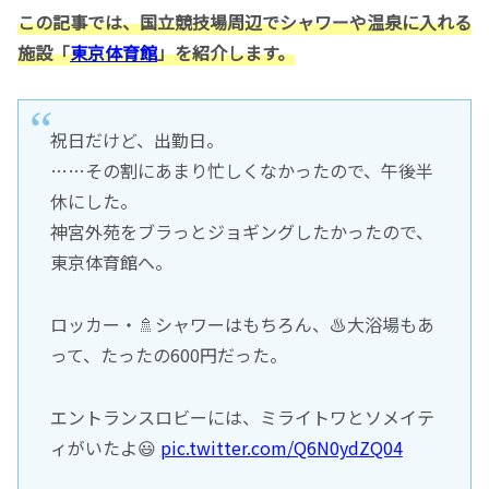
この記事では、国立競技場周辺でシャワーや温泉に入れる
施設「
東京体育館
」を紹介します。
祝日だけど、出勤日。
……その割にあまり忙しくなかったので、午後半
休にした。
神宮外苑をブラっとジョギングしたかったので、
東京体育館へ。
ロッカー・🚿シャワーはもちろん、♨️大浴場もあ
って、たったの600円だった。
エントランスロビーには、ミライトワとソメイテ
ィがいたよ😃
pic.twitter.com/Q6N0ydZQ04