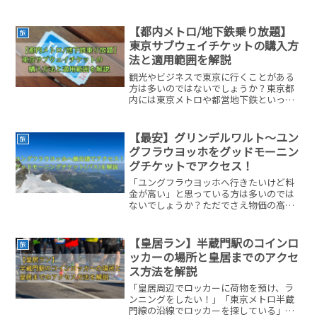
【都内メトロ/地下鉄乗り放題】
旅
東京サブウェイチケットの購入方
法と適用範囲を解説
観光やビジネスで東京に行くことがある
方は多いのではないでしょうか？東京都
内には東京メトロや都営地下鉄といった
便利な交通網が張り巡らされているの
で、うまく使いこなすことで、どこへで
もアクセスすることができます。しかし1
【最安】グリンデルワルト～ユン
旅
日に何度も交通機関を乗り...
グフラウヨッホをグッドモーニン
グチケットでアクセス！
「ユングフラウヨッホへ行きたいけど料
金が高い」と思っている方は多いのでは
ないでしょうか？ただでさえ物価の高い
スイスですから、出費を極力抑えながら
旅行を楽しめたら最高ですよね。「ハー
フフェアカード」などのパス利用に加
【皇居ラン】半蔵門駅のコインロ
旅
え、さらに「グッドモーニン...
ッカーの場所と皇居までのアクセ
ス方法を解説
「皇居周辺でロッカーに荷物を預け、ラ
ンニングをしたい！」「東京メトロ半蔵
門線の沿線でロッカーを探している」こ